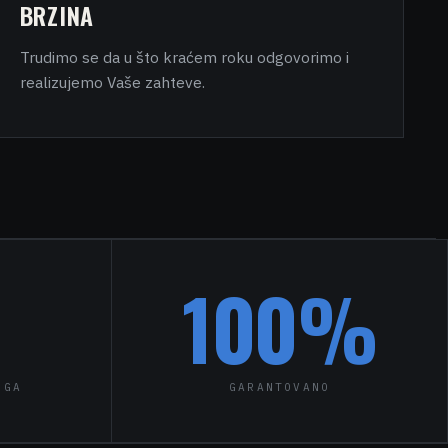
BRZINA
Trudimo se da u što kraćem roku odgovorimo i
realizujemo Vaše zahteve.
100
%
UGA
GARANTOVANO