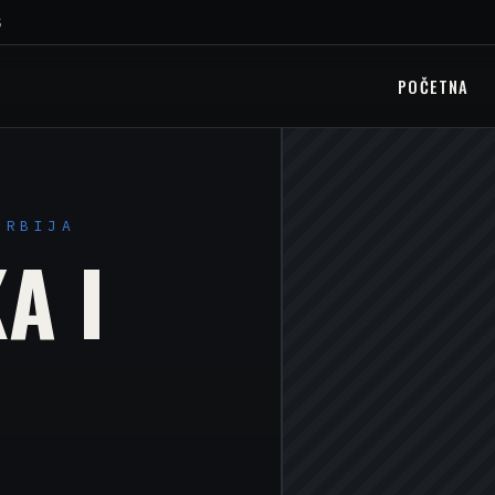
5
POČETNA
SRBIJA
A I