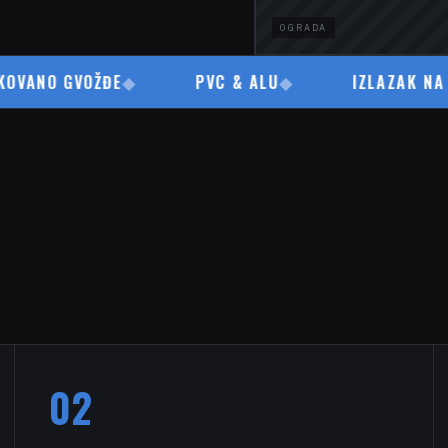
OGRADA
O GVOŽĐE
◆
PVC & ALU
◆
IZLAZAK NA TEREN
02