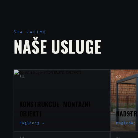
ŠTA RADIMO
NAŠE USLUGE
01
02
KONSTRUKCIJE- MONTAZNI
OBJEKTI
NADSTR
Pogledaj
→
Pogledaj