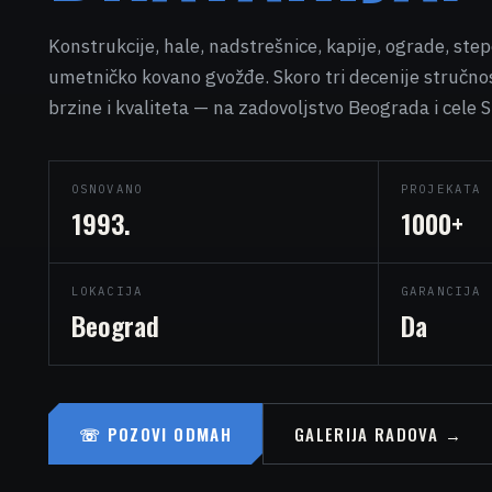
Konstrukcije, hale, nadstrešnice, kapije, ograde, step
umetničko kovano gvožđe. Skoro tri decenije stručnos
brzine i kvaliteta — na zadovoljstvo Beograda i cele S
OSNOVANO
PROJEKATA
1993.
1000+
LOKACIJA
GARANCIJA
Beograd
Da
☏
POZOVI ODMAH
GALERIJA RADOVA
→