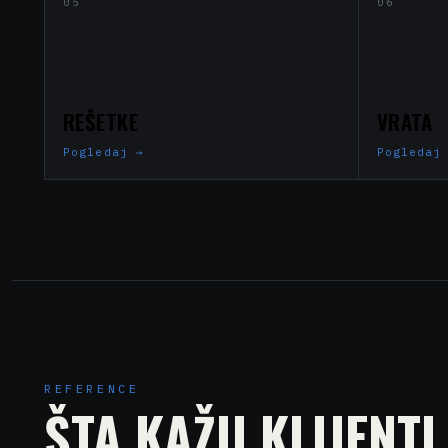
05
06
REŠETKE
VRATA
Pogledaj
→
Pogledaj
REFERENCE
ŠTA KAŽU KLIJENTI