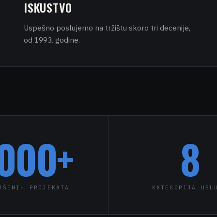
ISKUSTVO
Uspešno poslujemo na tržištu skoro tri decenije,
od 1993. godine.
000
+
8
RŠENIH PROJEKATA
KATEGORIJA USL