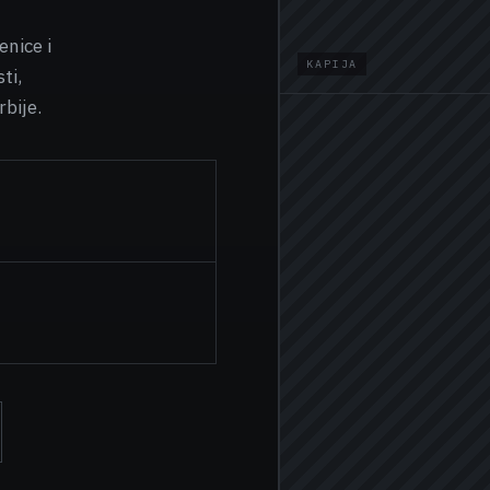
enice i
KAPIJA
ti,
rbije.