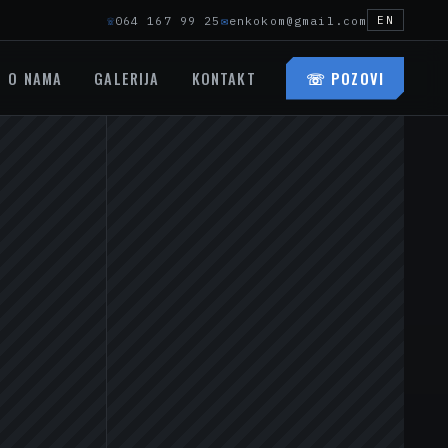
☏
064 167 99 25
✉
enkokom@gmail.com
EN
O NAMA
GALERIJA
KONTAKT
☏
POZOVI