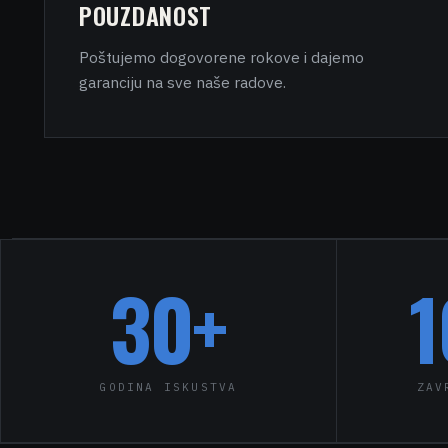
POUZDANOST
Poštujemo dogovorene rokove i dajemo
garanciju na sve naše radove.
30
+
1
GODINA ISKUSTVA
ZAV