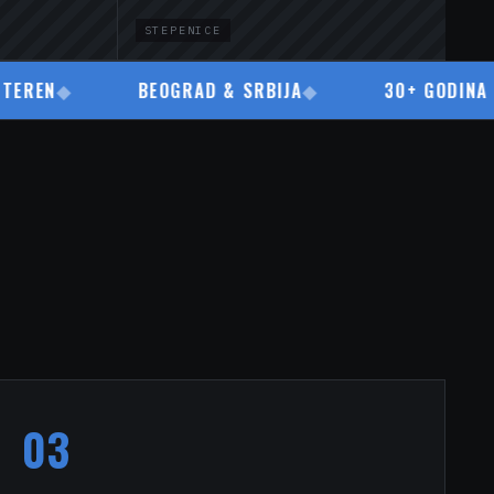
STEPENICE
◆
BEOGRAD & SRBIJA
◆
30+ GODINA ISKUS
03