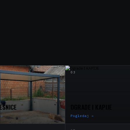
03
EŠNICE
OGRADE I KAPIJE
→
Pogledaj
→