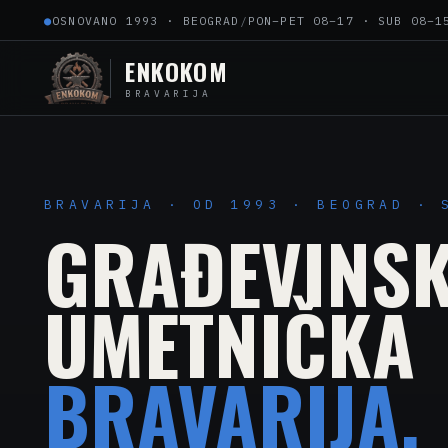
●
OSNOVANO 1993 · BEOGRAD
/
PON–PET 08–17 · SUB 08–1
ENKOKOM
BRAVARIJA
BRAVARIJA · OD 1993 · BEOGRAD · 
GRAĐEVINSK
UMETNIČKA
BRAVARIJA.