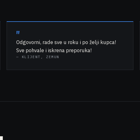
"
Odgovorni, rade sve u roku i po želji kupca!
Sve pohvale i iskrena preporuka!
—
KLIJENT, ZEMUN